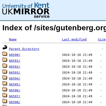
Index of /sites/gutenberg.o
Name
Last modified
Size
Parent Directory
66590/
66591/
66592/
66593/
66594/
66595/
66596/
66597/
66598/