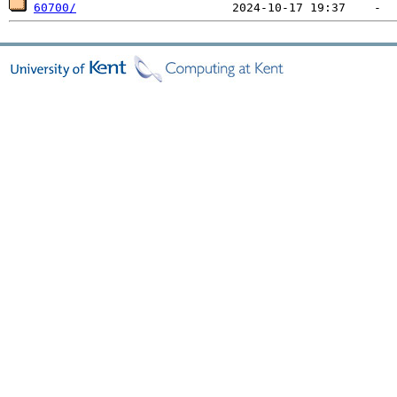
60700/