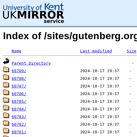
Index of /sites/gutenberg.o
Name
Last modified
Size
Parent Directory
60709/
60708/
60707/
60706/
60705/
60704/
60703/
60702/
60701/