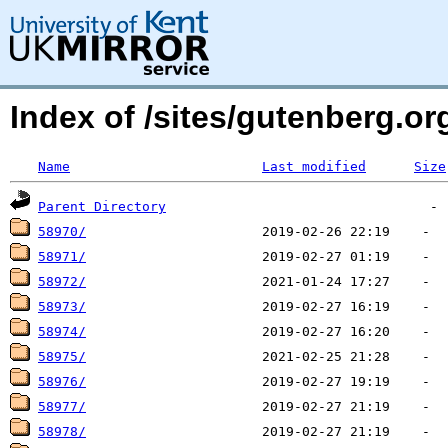
Index of /sites/gutenberg.o
Name
Last modified
Size
Parent Directory
58970/
58971/
58972/
58973/
58974/
58975/
58976/
58977/
58978/