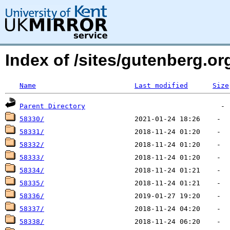
Index of /sites/gutenberg.o
Name
Last modified
Size
Parent Directory
58330/
58331/
58332/
58333/
58334/
58335/
58336/
58337/
58338/