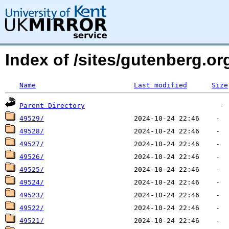
Index of /sites/gutenberg.o
Name
Last modified
Size
Parent Directory
49529/
49528/
49527/
49526/
49525/
49524/
49523/
49522/
49521/