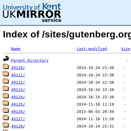
Index of /sites/gutenberg.org
Name
Last modified
Size
Parent Directory
49120/
49121/
49122/
49123/
49124/
49125/
49126/
49127/
49128/