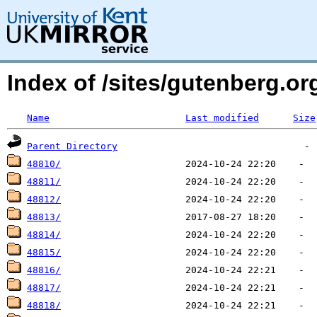
Index of /sites/gutenberg.o
Name
Last modified
Size
Parent Directory
48810/
48811/
48812/
48813/
48814/
48815/
48816/
48817/
48818/