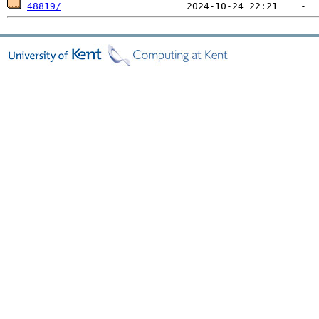
48819/