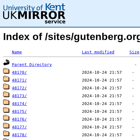
Index of /sites/gutenberg.o
Name
Last modified
Size
Parent Directory
48170/
48171/
48172/
48173/
48174/
48175/
48176/
48177/
48178/