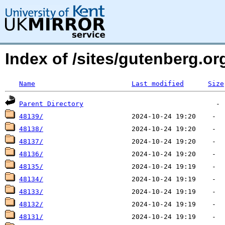
Index of /sites/gutenberg.o
Name
Last modified
Size
Parent Directory
48139/
48138/
48137/
48136/
48135/
48134/
48133/
48132/
48131/