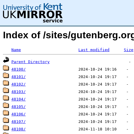
Index of /sites/gutenberg.o
Name
Last modified
Size
Parent Directory
48100/
48101/
48102/
48103/
48104/
48105/
48106/
48107/
48108/