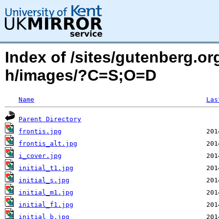
Index of /sites/gutenberg.or
h/images/?C=S;O=D
Name
Las
Parent Directory
frontis.jpg
frontis_alt.jpg
i_cover.jpg
initial_t1.jpg
initial_s.jpg
initial_m1.jpg
initial_f1.jpg
initial_b.jpg