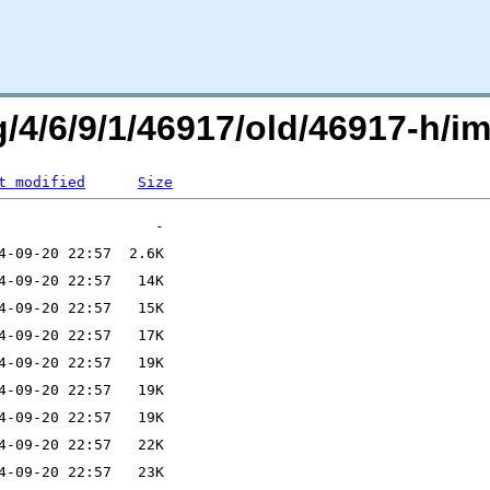
rg/4/6/9/1/46917/old/46917-h
t modified
Size