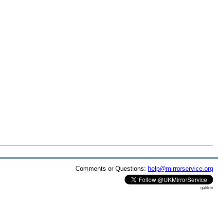
Comments or Questions:
help@mirrorservice.org
galileo