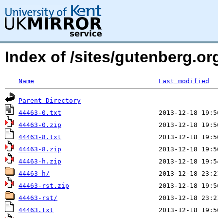
Index of /sites/gutenberg.org
Name
Last modified
Parent Directory
44463-0.txt
44463-0.zip
44463-8.txt
44463-8.zip
44463-h.zip
44463-h/
44463-rst.zip
44463-rst/
44463.txt