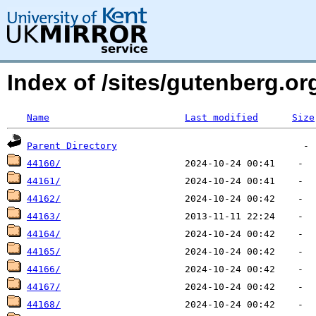
Index of /sites/gutenberg.o
Name
Last modified
Size
Parent Directory
44160/
44161/
44162/
44163/
44164/
44165/
44166/
44167/
44168/