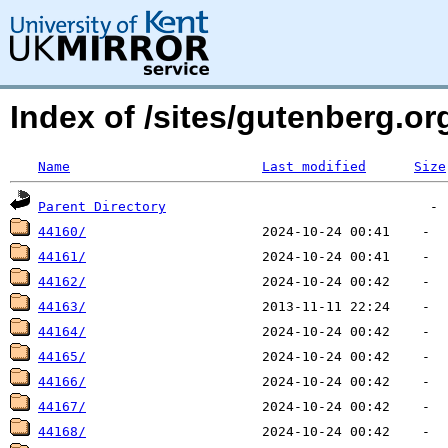
Index of /sites/gutenberg.o
Name
Last modified
Size
Parent Directory
44160/
44161/
44162/
44163/
44164/
44165/
44166/
44167/
44168/