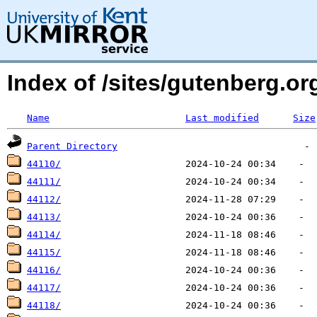
Index of /sites/gutenberg.o
Name
Last modified
Size
Parent Directory
44110/
44111/
44112/
44113/
44114/
44115/
44116/
44117/
44118/