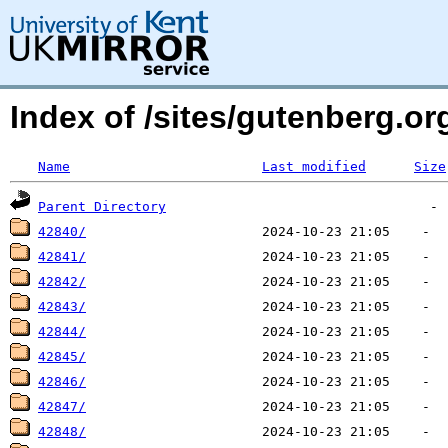
Index of /sites/gutenberg.org
Name
Last modified
Size
Parent Directory
42840/
42841/
42842/
42843/
42844/
42845/
42846/
42847/
42848/