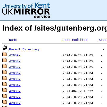
Index of /sites/gutenberg.o
Name
Last modified
Size
Parent Directory
42839/
42838/
42837/
42836/
42835/
42834/
42833/
42832/
42831/