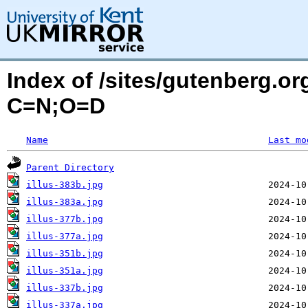
Index of /sites/gutenberg.or
C=N;O=D
Name
Last mo
Parent Directory
illus-383b.jpg
illus-383a.jpg
illus-377b.jpg
illus-377a.jpg
illus-351b.jpg
illus-351a.jpg
illus-337b.jpg
illus-337a.jpg