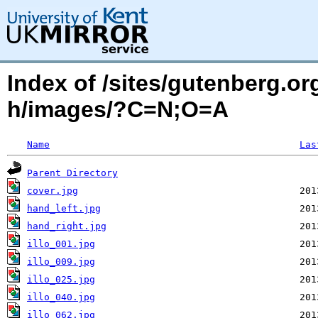
Index of /sites/gutenberg.or
h/images/?C=N;O=A
Name
Las
Parent Directory
cover.jpg
hand_left.jpg
hand_right.jpg
illo_001.jpg
illo_009.jpg
illo_025.jpg
illo_040.jpg
illo_062.jpg