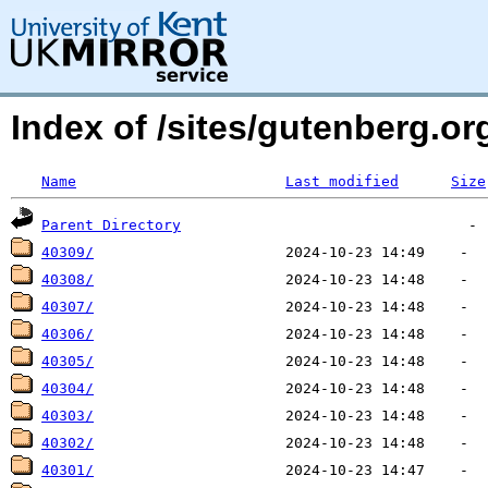
Index of /sites/gutenberg.o
Name
Last modified
Size
Parent Directory
40309/
40308/
40307/
40306/
40305/
40304/
40303/
40302/
40301/