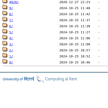
4020/
9/
8/
7/
6/
5/
4/
3/
2/
1/
0/