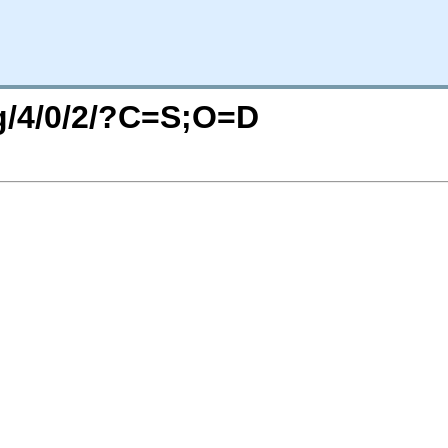
rg/4/0/2/?C=S;O=D