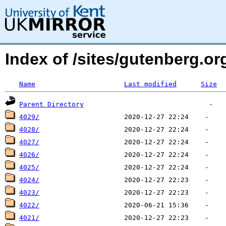
Index of /sites/gutenberg.o
Name
Last modified
Size
Parent Directory
4029/
4028/
4027/
4026/
4025/
4024/
4023/
4022/
4021/