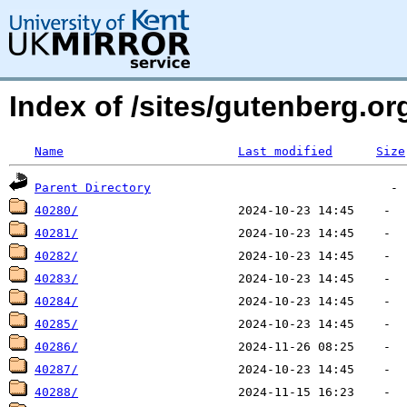
Index of /sites/gutenberg.o
Name
Last modified
Size
Parent Directory
40280/
40281/
40282/
40283/
40284/
40285/
40286/
40287/
40288/