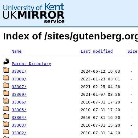
Index of /sites/gutenberg.o
Name
Last modified
Size
Parent Directory
33301/
33308/
33307/
33309/
33306/
33305/
33304/
33303/
33302/