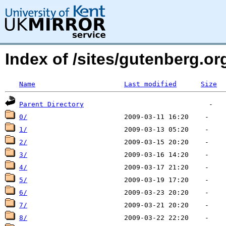
Index of /sites/gutenberg.o
Name
Last modified
Size
Parent Directory
0/
1/
2/
3/
4/
5/
6/
7/
8/