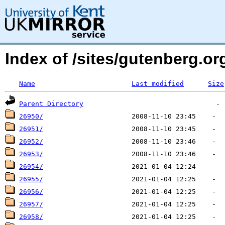
Index of /sites/gutenberg.o
Name
Last modified
Size
Parent Directory
26950/
26951/
26952/
26953/
26954/
26955/
26956/
26957/
26958/