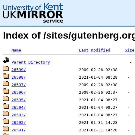
Index of /sites/gutenberg.o
Name
Last modified
Size
Parent Directory
26599/
26598/
26597/
26596/
26595/
26594/
26593/
26592/
26591/