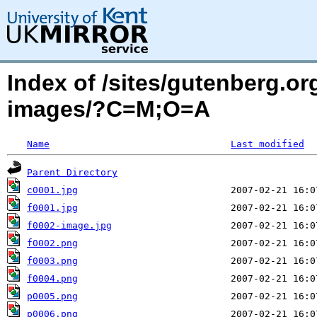
Index of /sites/gutenberg.or
images/?C=M;O=A
Name
Last modified
Parent Directory
c0001.jpg
f0001.jpg
f0002-image.jpg
f0002.png
f0003.png
f0004.png
p0005.png
p0006.png