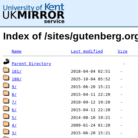
Index of /sites/gutenberg.o
Name
Last modified
Size
Parent Directory
181/
180/
9/
8/
7/
6/
5/
4/
3/