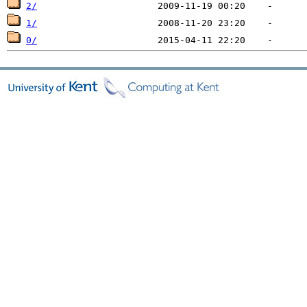
2/
1/
0/