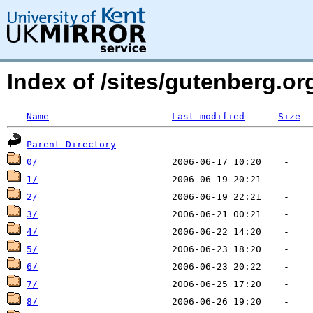
Index of /sites/gutenberg.org
Name
Last modified
Size
Parent Directory
0/
1/
2/
3/
4/
5/
6/
7/
8/