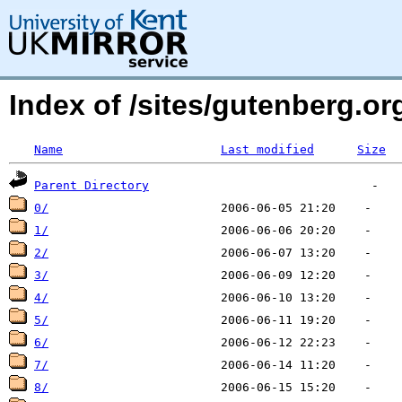
Index of /sites/gutenberg.org
Name
Last modified
Size
Parent Directory
0/
1/
2/
3/
4/
5/
6/
7/
8/