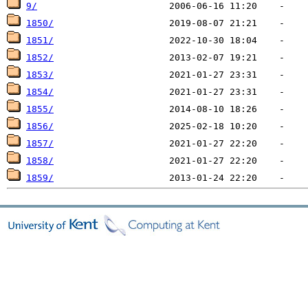
9/
1850/
1851/
1852/
1853/
1854/
1855/
1856/
1857/
1858/
1859/