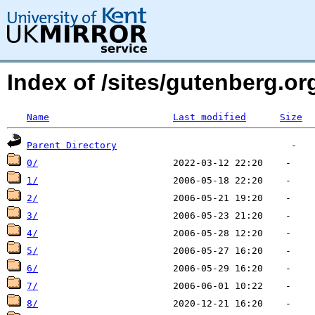
Index of /sites/gutenberg.org
Name
Last modified
Size
Parent Directory
0/
1/
2/
3/
4/
5/
6/
7/
8/