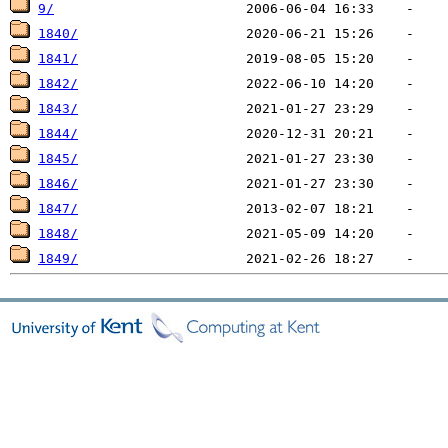
9/
1840/
1841/
1842/
1843/
1844/
1845/
1846/
1847/
1848/
1849/