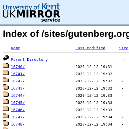
Index of /sites/gutenberg.org
Name
Last modified
Size
Parent Directory
16740/
16741/
16742/
16743/
16744/
16745/
16746/
16747/
16748/