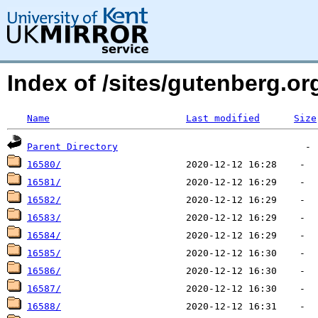
Index of /sites/gutenberg.org
Name
Last modified
Size
Parent Directory
16580/
16581/
16582/
16583/
16584/
16585/
16586/
16587/
16588/