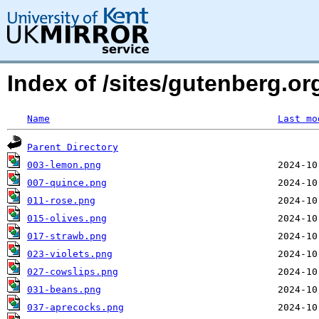
Index of /sites/gutenberg.or
Name
Last mo
Parent Directory
003-lemon.png
007-quince.png
011-rose.png
015-olives.png
017-strawb.png
023-violets.png
027-cowslips.png
031-beans.png
037-aprecocks.png