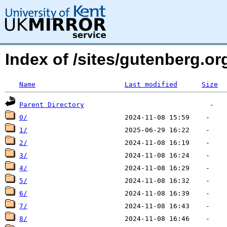
Index of /sites/gutenberg.o
Name
Last modified
Size
Parent Directory
0/
1/
2/
3/
4/
5/
6/
7/
8/