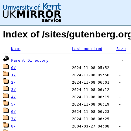
Index of /sites/gutenberg.o
Name
Last modified
Size
Parent Directory
0/
1/
2/
3/
4/
5/
6/
7/
8/