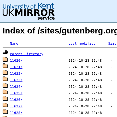
Index of /sites/gutenberg.o
Name
Last modified
Size
Parent Directory
11620/
11621/
11622/
11623/
11624/
11625/
11626/
11627/
11628/