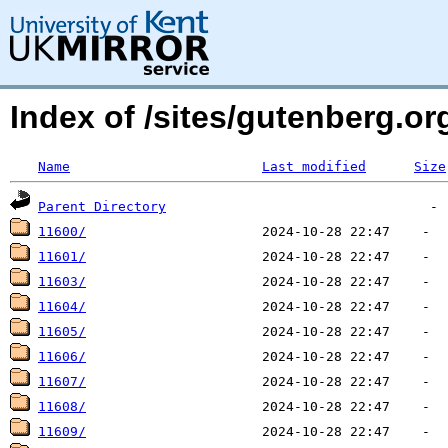
Index of /sites/gutenberg.o
Name
Last modified
Size
Parent Directory
11600/
11601/
11603/
11604/
11605/
11606/
11607/
11608/
11609/