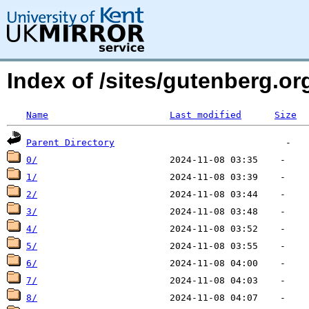
Index of /sites/gutenberg.org
Name
Last modified
Size
Parent Directory
0/
1/
2/
3/
4/
5/
6/
7/
8/