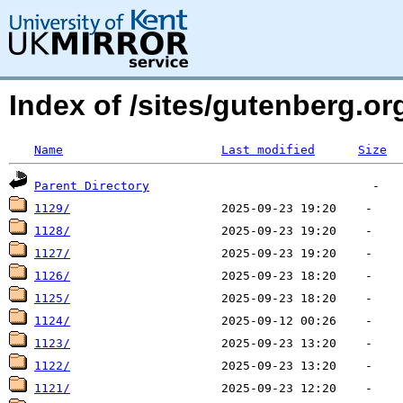
Index of /sites/gutenberg.o
Name
Last modified
Size
Parent Directory
1129/
1128/
1127/
1126/
1125/
1124/
1123/
1122/
1121/