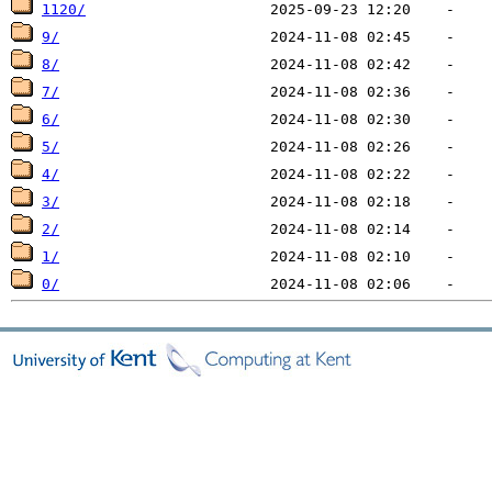
1120/
9/
8/
7/
6/
5/
4/
3/
2/
1/
0/