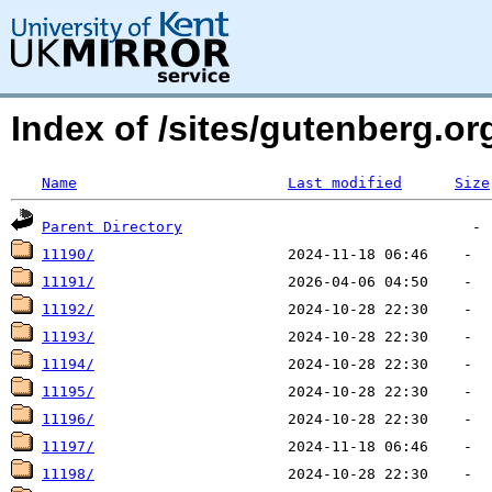
Index of /sites/gutenberg.org
Name
Last modified
Size
Parent Directory
11190/
11191/
11192/
11193/
11194/
11195/
11196/
11197/
11198/