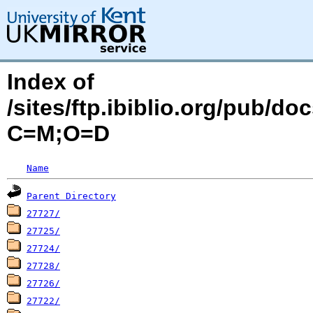
Index of
/sites/ftp.ibiblio.org/pub/d
C=M;O=D
Name
Parent Directory
27727/
27725/
27724/
27728/
27726/
27722/