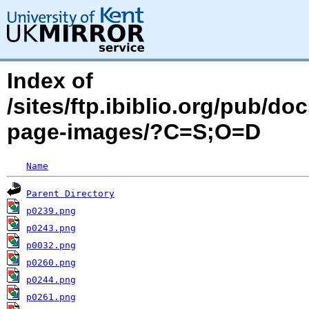
Index of
/sites/ftp.ibiblio.org/pub/d
page-images/?C=S;O=D
Name
Parent Directory
p0239.png
p0243.png
p0032.png
p0260.png
p0244.png
p0261.png