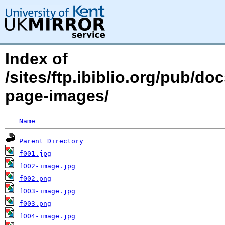
Index of
/sites/ftp.ibiblio.org/pub/d
page-images/
Name
Parent Directory
f001.jpg
f002-image.jpg
f002.png
f003-image.jpg
f003.png
f004-image.jpg