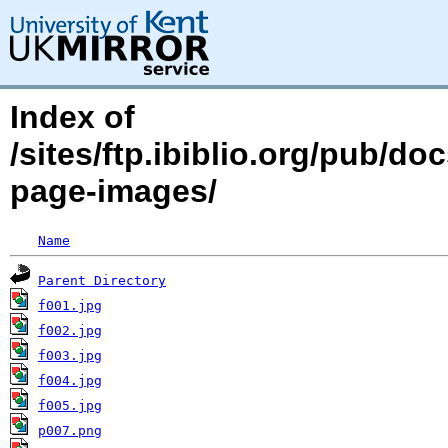
Index of
/sites/ftp.ibiblio.org/pub/d
page-images/
Name
Parent Directory
f001.jpg
f002.jpg
f003.jpg
f004.jpg
f005.jpg
p007.png