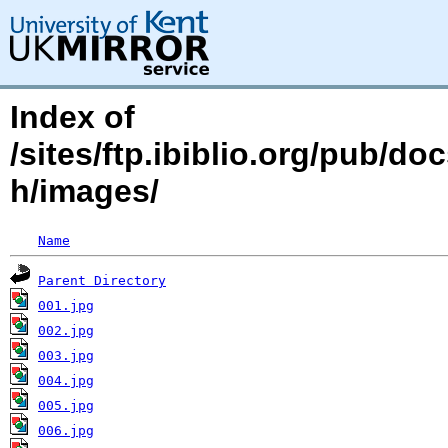
Index of
/sites/ftp.ibiblio.org/pub/d
h/images/
Name
Parent Directory
001.jpg
002.jpg
003.jpg
004.jpg
005.jpg
006.jpg