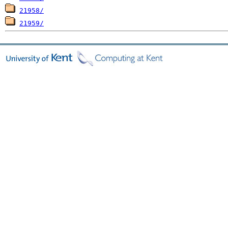
21958/
21959/