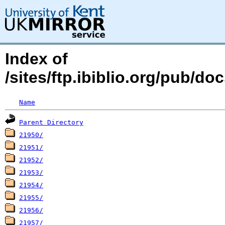
Index of
/sites/ftp.ibiblio.org/pub/do
Name
Parent Directory
21950/
21951/
21952/
21953/
21954/
21955/
21956/
21957/