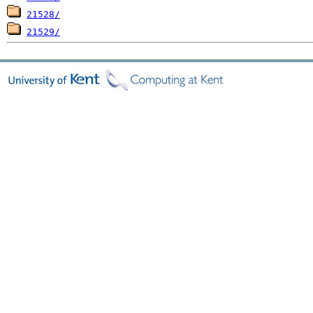
21528/
21529/