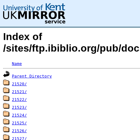
Index of
/sites/ftp.ibiblio.org/pub/do
Name
Parent Directory
21520/
21521/
21522/
21523/
21524/
21525/
21526/
21527/