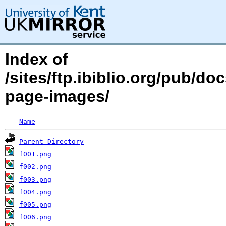
Index of
/sites/ftp.ibiblio.org/pub/d
page-images/
Name
Parent Directory
f001.png
f002.png
f003.png
f004.png
f005.png
f006.png